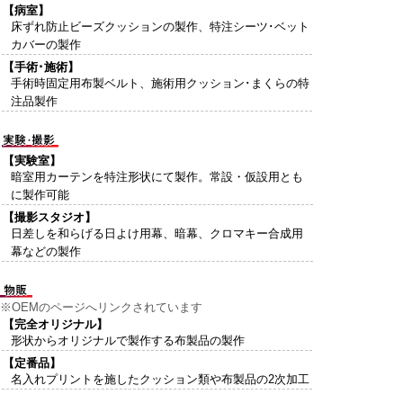
【病室】
床ずれ防止ビーズクッションの製作、特注シーツ･ベット
カバーの製作
【手術･施術】
手術時固定用布製ベルト、施術用クッション･まくらの特
注品製作
【実験室】
暗室用カーテンを特注形状にて製作。常設・仮設用とも
に製作可能
【撮影スタジオ】
日差しを和らげる日よけ用幕、暗幕、クロマキー合成用
幕などの製作
※OEMのページへリンクされています
【完全オリジナル】
形状からオリジナルで製作する布製品の製作
【定番品】
名入れプリントを施したクッション類や布製品の2次加工