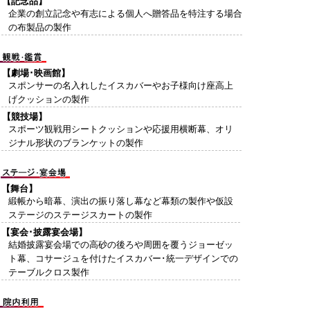
【記念品】
企業の創立記念や有志による個人へ贈答品を特注する場合
の布製品の製作
【劇場･映画館】
スポンサーの名入れしたイスカバーやお子様向け座高上
げクッションの製作
【競技場】
スポーツ観戦用シートクッションや応援用横断幕、オリ
ジナル形状のブランケットの製作
【舞台】
緞帳から暗幕、演出の振り落し幕など幕類の製作や仮設
ステージのステージスカートの製作
【宴会･披露宴会場】
結婚披露宴会場での高砂の後ろや周囲を覆うジョーゼッ
ト幕、コサージュを付けたイスカバー･統一デザインでの
テーブルクロス製作