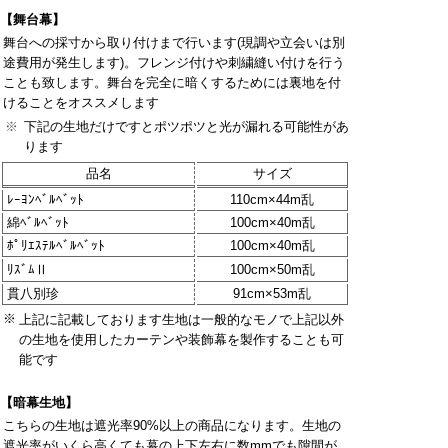
【舞台幕】
舞台への採寸から取り付けまで行います(現調や立会いは別
途費用が発生します)。フレンジ付けや刺繍縫い付けを行う
ことも致します。舞台を完全に暗くするためには裏地を付
けることをオススメします
※
下記の生地だけですとポツポツと光が漏れる可能性があ
ります
品名
サイズ
ﾚｰﾖﾝﾍﾞﾙﾍﾞｯﾄ
110cm×44m乱
綿ﾍﾞﾙﾍﾞｯﾄ
100cm×40m乱
ﾎﾟﾘｴｽﾃﾙﾍﾞﾙﾍﾞｯﾄ
100cm×40m乱
ﾘｽﾞﾑⅡ
100cm×50m乱
貫八別珍
91cm×53m乱
※
上記に記載しております生地は一般的なモノで上記以外
の生地を使用したカーテンや装飾幕を製作することも可
能です
【暗幕生地】
こちらの生地は遮光率90%以上の商品になります。生地の
遮光率がいくら高くても幕の上下左右に数mmでも隙間が