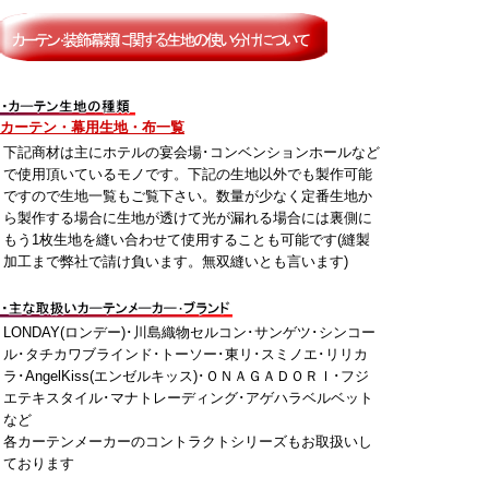
カーテン・幕用生地・布一覧
下記商材は主にホテルの宴会場･コンベンションホールなど
で使用頂いているモノです。下記の生地以外でも製作可能
ですので生地一覧もご覧下さい。数量が少なく定番生地か
ら製作する場合に生地が透けて光が漏れる場合には裏側に
もう1枚生地を縫い合わせて使用することも可能です(縫製
加工まで弊社で請け負います。無双縫いとも言います)
LONDAY(ロンデー)･川島織物セルコン･サンゲツ･シンコー
ル･タチカワブラインド･トーソー･東リ･スミノエ･リリカ
ラ･AngelKiss(エンゼルキッス)･ＯＮＡＧＡＤＯＲＩ･フジ
エテキスタイル･マナトレーディング･アゲハラベルベット
など
各カーテンメーカーのコントラクトシリーズもお取扱いし
ております