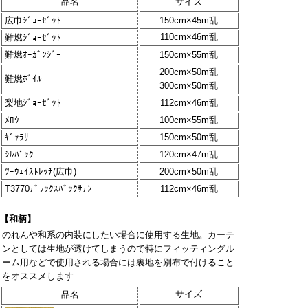
品名
サイズ
広巾ｼﾞｮｰｾﾞｯﾄ
150cm×45m乱
110cm×46m乱
難燃ｼﾞｮｰｾﾞｯﾄ
難燃ｵｰｶﾞﾝｼﾞｰ
150cm×55m乱
200cm×50m乱
難燃ﾎﾞｲﾙ
300cm×50m乱
梨地ｼﾞｮｰｾﾞｯﾄ
112cm×46m乱
ﾒﾛｳ
100cm×55m乱
ｷﾞｬﾗﾘｰ
150cm×50m乱
ｼﾙﾊﾞｯｸ
120cm×47m乱
ﾂｰｳｪｲｽﾄﾚｯﾁ(広巾)
200cm×50m乱
T3770ﾃﾞﾗｯｸｽﾊﾞｯｸｻﾃﾝ
112cm×46m乱
【和柄】
のれんや和系の内装にしたい場合に使用する生地。カーテ
ンとしては生地が透けてしまうので特にフィッティングル
ーム用などで使用される場合には裏地を別布で付けること
をオススメします
サイズ
品名