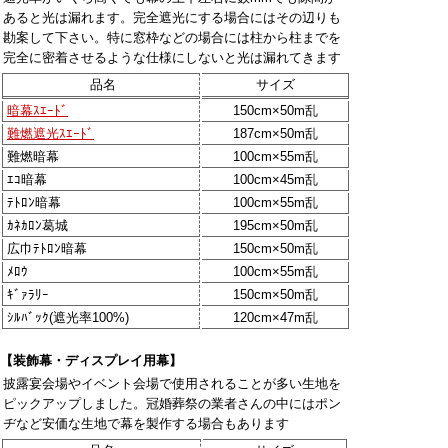
あると光は漏れます。完全遮光にする場合にはその辺りも
勘案して下さい。特に窓枠などの場合には柱から柱までを
完全に密着させるような仕様にしないと光は漏れてきます
品名
サイズ
暗幕ｽｴｰﾄﾞ
150cm×50m乱
難燃遮光ｽｴｰﾄﾞ
187cm×50m乱
難燃暗幕
100cm×55m乱
ｴｺ暗幕
100cm×45m乱
ﾃﾄﾛﾝ暗幕
100cm×55m乱
ｶﾈｶﾛﾝ葛城
195cm×50m乱
広巾ﾃﾄﾛﾝ暗幕
150cm×50m乱
ﾒﾛｳ
100cm×55m乱
ｷﾞｧﾗﾘｰ
150cm×50m乱
ｼﾙﾊﾞｯｸ(遮光率100%)
120cm×47m乱
【装飾幕・ディスプレイ用幕】
披露宴会場やイベント会場で使用されることが多い生地を
ピックアップしました。冠婚葬祭の業者さんの中にはポン
ヂなど安価な生地で幕を製作する場合もあります