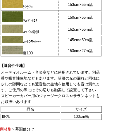
153cm×55m乱
ｻﾝﾀﾌｪ
150cm×55m乱
ﾂﾑｷﾞｸﾛｽ
162cm×55m乱
ｺｯﾄﾝ楊柳
145cm×50m乱
ｺｯﾄﾝﾜｯｼｬｰ
153cm×27m乱
麻100
【遮音性生地】
オーディオルーム・音楽室などに使用されています。別品
番や吸音性生地などもあります。暗幕の光の漏れと同様に
少しの隙間などでも遮音性の生地を使用しても音は漏れま
す。ご使用の際にはその辺りも勘案して設置して下さい
スピーカーカバー用のジャージークロスやサランネットも
お取扱いあります
品名
サイズ
ﾛﾚｱﾙ
100cm幅
商材別
＞幕類使分け