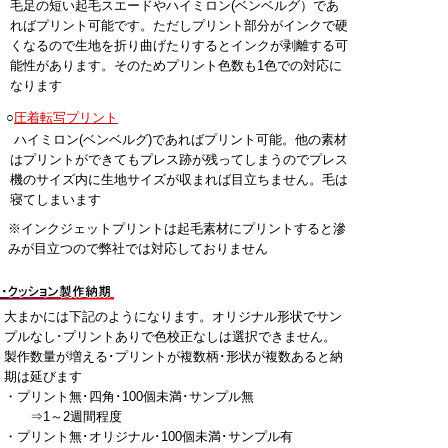
毛足の短い起毛スエードやハイミロン(ベンベルグ）であ
ればプリント可能です。ただしプリント部分がインクで硬
くなるので生地を折り曲げたりするとインクが剥離する可
能性があります。そのためプリント色数も1色での対応に
なります
○
圧着転写プリント
ハイミロン(ベンベルグ)であればプリント可能。他の素材
はプリントができてもプレス跡が残ってしまうのでプレス
機のサイズ内に生地サイズが収まれば目立ちません。毛は
寝てしまいます
※インクジェットプリントは起毛素材にプリントすると滲
みが目立つので弊社では対応しておりません
大まかには下記のようになります。オリジナル形状でサン
プルなし･プリントありで色校正なしは選択できません。
製作数量が増える･プリントが複数柄･形状が複数あると納
期は延びます
・プリント無･四角･100個未満･サンプル無
⇒1～2週間程度
・プリント無･オリジナル･100個未満･サンプル有