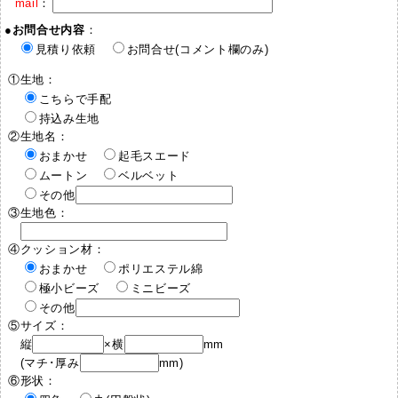
mail
：
●
お問合せ内容
：
見積り依頼
お問合せ(コメント欄のみ)
①生地：
こちらで手配
持込み生地
②生地名：
おまかせ
起毛スエード
ムートン
ベルベット
その他
③生地色：
④クッション材：
おまかせ
ポリエステル綿
極小ビーズ
ミニビーズ
その他
⑤サイズ：
縦
×横
mm
(マチ･厚み
mm)
⑥形状：