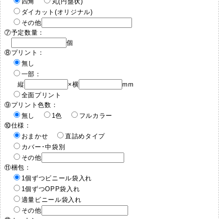
四角
丸(円盤状)
ダイカット(オリジナル)
その他
⑦予定数量：
個
⑧プリント：
無し
一部：
縦
×横
mm
全面プリント
⑨プリント色数：
無し
1色
フルカラー
⑩仕様：
おまかせ
直詰めタイプ
カバー･中袋別
その他
⑪梱包：
1個ずつビニール袋入れ
1個ずつOPP袋入れ
適量ビニール袋入れ
その他