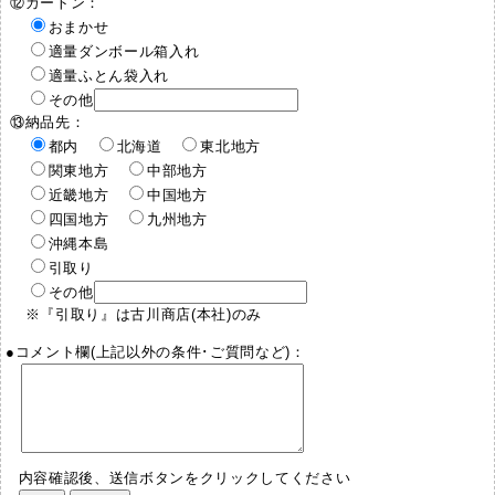
⑫カートン：
おまかせ
適量ダンボール箱入れ
適量ふとん袋入れ
その他
⑬納品先：
都内
北海道
東北地方
関東地方
中部地方
近畿地方
中国地方
四国地方
九州地方
沖縄本島
引取り
その他
※『引取り』は古川商店(本社)のみ
●コメント欄(上記以外の条件･ご質問など)：
内容確認後、送信ボタンをクリックしてください