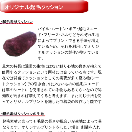
パイル･ムートン･ボア･起毛スエー
ド･フリース･ネルなどそれぞれ生地
によってプリントできる手法が増え
ているため、それを利用してオリジ
ナルクッションの製作が増えていま
す。
最大の特長は通常の生地にはない触り心地の良さが抱えて
使用するクッションという商材には合っている点です。現
在では背当てクッションとしての需要が多く座る物(シー
トクッション)での引き合いは少ないものの起毛スエード
は車のシートにも使用されている物もあるくらいなので認
知度が高まれば増えてくると考えます。また同じ手法を使
ってオリジナルプリントを施した巾着袋の製作も可能です
起毛素材と言っても毛足の長さや風合いが生地によって異
なります。オリジナルプリントをしたい場合･刺繍を入れ