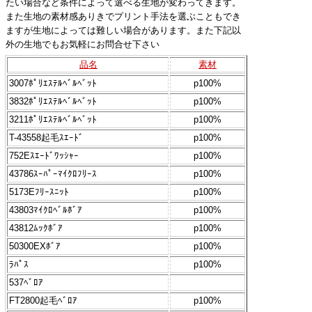
たい場合など条件によって選べる生地が変わってきます。
また生地の素材感ありきでプリント手法を選ぶこともでき
ますが生地によっては難しい場合があります。また下記以
外の生地でもお気軽にお問合せ下さい
品名
素材
3007ﾎﾟﾘｴｽﾃﾙﾍﾞﾙﾍﾞｯﾄ
p100%
3832ﾎﾟﾘｴｽﾃﾙﾍﾞﾙﾍﾞｯﾄ
p100%
3211ﾎﾟﾘｴｽﾃﾙﾍﾞﾙﾍﾞｯﾄ
p100%
T-43558起毛ｽｴｰﾄﾞ
p100%
752Eｽｴｰﾄﾞﾜｯｼｬｰ
p100%
43786ｽｰﾊﾟｰﾏｲｸﾛﾌﾘｰｽ
p100%
5173Eﾌﾘｰｽﾆｯﾄ
p100%
43803ﾏｲｸﾛﾍﾞﾙﾎﾞｱ
p100%
43812ﾑｯｸﾎﾞｱ
p100%
50300EXﾎﾞｱ
p100%
ﾗﾊﾟｽ
p100%
537ﾍﾞﾛｱ
FT2800起毛ﾍﾞﾛｱ
p100%