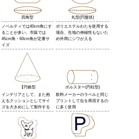
四角型
丸型(円盤状)
ノベルティでは40cm角にす
ポリエステルわたを使用する
ることが多い。市販では
場合、生地の伸縮性もないた
45cm角・60cm角が定番サ
め外周にシワが入る
イズ
【円錐型
ボルスター(円柱型)
インテリアとして、また抱
飲料メーカーのラベルと同じ
えるクッションとしてサイ
プリントして缶を再現するの
ズを大きめにして製作する
に多く使用