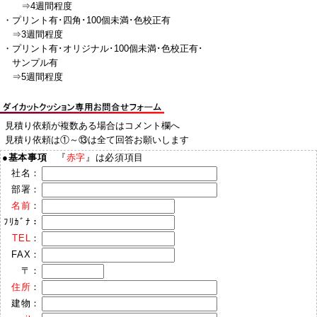
⇒4週間程度
・プリント有･四角･100個未満･色校正有
⇒3週間程度
・プリント有･オリジナル･100個未満･色校正有･
サンプル有
⇒5週間程度
見積り依頼が複数ある場合はコメント欄へ
見積り依頼は①～⑬は全て回答お願いします
●
基本事項
『
赤字
』は必須項目
社名：
部署：
名前
：
ﾌﾘｶﾞﾅ：
TEL
：
FAX：
〒：
住所
：
建物：