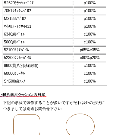
B2529ｸﾗｯｼｭﾍﾞﾛｱ
p100%
7051ｸﾗｯｼｭﾍﾞﾛｱ
p100%
M21887ﾍﾞﾛｱ
p100%
ﾏｲｸﾛﾑｰﾄﾝ#4431
p100%
6340綿ﾊﾟｲﾙ
c100%
5000綿ﾊﾟｲﾙ
c100%
52100ｱｸｱﾊﾟｲﾙ
p65%c35%
52300ｼﾝｶｰﾊﾟｲﾙ
c80%p20%
8900貫八別珍(綾織)
c100%
60000ｶﾗｰﾈﾙ
c100%
S4500綿ﾌﾗﾉ
c100%
下記の形状で製作することが多いですがそれ以外の形状に
つきましては別途お問合せ下さい