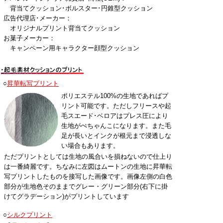
背当てクッション･ボルスター･円錐型クッション
広告代理店･メーカー：
オリジナルプリント背当てクッション
お菓子メーカー：
キャンペーン用キャラクター顔型クッション
○
昇華転写プリント
ポリエステル100%の生地であればプ
リント可能です。ただしフリースや起
毛スエード･ベロアはプレス圧により
生地がぺちゃんこになります。また毛
足が長いとインクが根元まで浸透しな
い場合もあります。
ただプリントとしては生地の風合いを損ねないので仕上り
は一番綺麗です。ちなみに左図はムートンの生地に昇華転
写プリントしたものを接写した画像です。画像左側の白色
部分が生地色そのままでグレー・グリーン部分(右下に掛
けてグラデーション)がプリントしています
○
シルクプリント