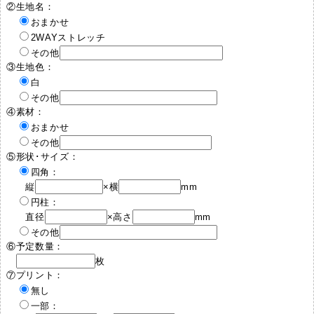
②生地名：
おまかせ
2WAYストレッチ
その他
③生地色：
白
その他
④素材：
おまかせ
その他
⑤形状･サイズ：
四角：
縦
×横
mm
円柱：
直径
×高さ
mm
その他
⑥予定数量：
枚
⑦プリント：
無し
一部：