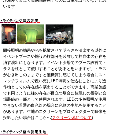
が屋外で常設で長期間使用するのには生地は向かないと思
います
間接照明の効果や光を拡散させて明るさを演出する以外に
イベントブースや施設の柱部分を装飾して柱自体の存在を
消す演出にもなります。イベント会場でのブース設営でト
ラスを柱として使用することがあると思いますが、トラス
がむき出しのままですと無機質に感じてしまう場合にスト
レッチフォルムで覆い更にLED照明を仕込むことにより造
作物としての存在感を演出することができます。商業施設
でも同じように柱の存在が目立つ場合に柱隠しの役割と会
場装飾の一部として使用されます。LEDの多色照明が使用
できない普通の白色灯の場合に色物の生地を使用すること
があります。生地のスクリーンをプロジェクターで映像を
投影したい場合はこちらへ(
スクリーン幕について
)