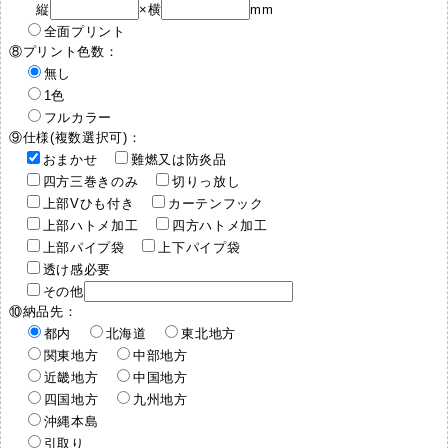
縦
×横
mm
全面プリント
⑧プリント色数：
無し
1色
フルカラー
⑨仕様(複数選択可)：
おまかせ
難燃又は防炎品
四方三巻きのみ
切りっ放し
上部Vひも付き
カーテンフック
上部ハトメ加工
四方ハトメ加工
上部パイプ袋
上下パイプ袋
透け感必要
その他
⑩納品先：
都内
北海道
東北地方
関東地方
中部地方
近畿地方
中国地方
四国地方
九州地方
沖縄本島
引取り