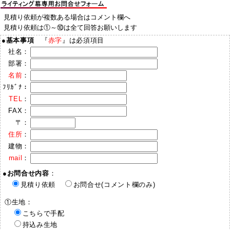
見積り依頼が複数ある場合はコメント欄へ
見積り依頼は①～⑩は全て回答お願いします
●
基本事項
『
赤字
』は必須項目
社名：
部署：
名前
：
ﾌﾘｶﾞﾅ：
TEL
：
FAX：
〒：
住所
：
建物：
mail
：
●
お問合せ内容
：
見積り依頼
お問合せ(コメント欄のみ)
①生地：
こちらで手配
持込み生地