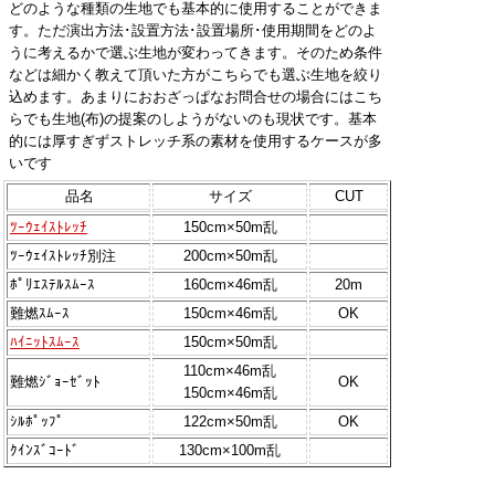
どのような種類の生地でも基本的に使用することができま
す。ただ演出方法･設置方法･設置場所･使用期間をどのよ
うに考えるかで選ぶ生地が変わってきます。そのため条件
などは細かく教えて頂いた方がこちらでも選ぶ生地を絞り
込めます。あまりにおおざっぱなお問合せの場合にはこち
らでも生地(布)の提案のしようがないのも現状です。基本
的には厚すぎずストレッチ系の素材を使用するケースが多
いです
品名
サイズ
CUT
ﾂｰｳｪｲｽﾄﾚｯﾁ
150cm×50m乱
ﾂｰｳｪｲｽﾄﾚｯﾁ別注
200cm×50m乱
ﾎﾟﾘｴｽﾃﾙｽﾑｰｽ
160cm×46m乱
20m
難燃ｽﾑｰｽ
150cm×46m乱
OK
ﾊｲﾆｯﾄｽﾑｰｽ
150cm×50m乱
110cm×46m乱
難燃ｼﾞｮｰｾﾞｯﾄ
OK
150cm×46m乱
ｼﾙﾎﾟｯﾌﾟ
122cm×50m乱
OK
ｸｲﾝｽﾞｺｰﾄﾞ
130cm×100m乱