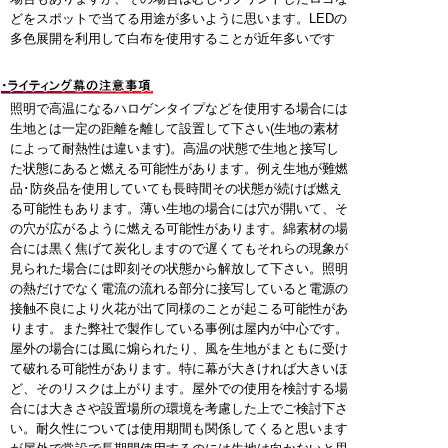
どをスポットで当てる用途が多いように思います。LEDの
多色展開を利用して白布を使用することが近年多いです
照明で高温になるハロゲンタイプなどを使用する場合には
生地とは一定の距離を離して設置して下さい(生地の素材
によって耐熱性は違います)。高温の状態で生地と接写し
た状態にあると燃える可能性があります。例え生地が難燃
品･防炎品を使用していても長時間その状態が続けば燃え
る可能性もあります。薄い生地の場合には穴が開いて、そ
の穴が広がるように燃える可能性があります。綿素材の場
合には黒く焦げて炭化しますので遅くてもそれらの現象が
見られた場合には即刻その状態から解放して下さい。照明
の熱だけでなく電流の流れる部分に接写していると電源の
接触不良により火花が出て同様のことが起こる可能性があ
ります。また弊社で製作している事例は屋内が中心です。
屋外の場合には風に煽られたり、風を生地がまともに受け
て破れる可能性があります。特に幕が大きければ大きいほ
ど、そのリスクは上がります。屋外での使用を検討する場
合には大きさや設置場所の環境を考慮した上でご検討下さ
い。耐久性については使用期間も関係してくると思います