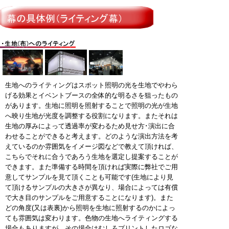
生地へのライティングはスポット照明の光を生地でやわら
げる効果とイベントブースの全体的な明るさを狙ったもの
があります。生地に照明を照射することで照明の光が生地
へ映り生地が光度を調整する役割になります。またそれは
生地の厚みによって透過率が変わるため見せ方･演出に合
わせることができると考えます。どのような演出方法を考
えているのか雰囲気をイメージ図などで教えて頂ければ、
こちらでそれに合うであろう生地を選定し提案することが
できます。また準備する時間を頂ければ実際に弊社でご用
意してサンプルを見て頂くことも可能です(生地により見
て頂けるサンプルの大きさが異なり、場合によっては有償
で大き目のサンプルをご用意することになります)。また
どの角度(又は表裏)から照明を生地に照射するのかによっ
ても雰囲気は変わります。色物の生地へライティングする
場合もありますが、その場合はむしろプリントしたロゴな