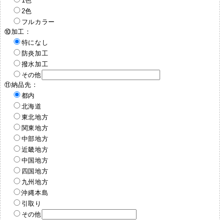
1色
2色
フルカラー
⑩加工：
特になし
防炎加工
撥水加工
その他
⑪納品先：
都内
北海道
東北地方
関東地方
中部地方
近畿地方
中国地方
四国地方
九州地方
沖縄本島
引取り
その他