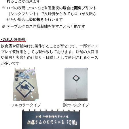
れることが出来ます
※
ロゴの表現については単価重視の場合は
顔料プリント
（シルクプリント）で反対側からみてもロゴが反転さ
せたい場合は
染め抜き
を行います
※
テーブルクロス同様刺繍を施すことも可能です
飲食店や店舗向けに製作することが殆どです。一部ディス
プレイ装飾用としても製作致しております。店舗の入口用
や厨房と客席との仕切り・目隠しとして使用されるケース
が多いです
フルカラータイプ
割の中央タイプ