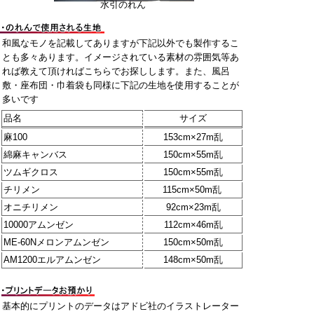
水引のれん
和風なモノを記載してありますが下記以外でも製作するこ
とも多々あります。イメージされている素材の雰囲気等あ
れば教えて頂ければこちらでお探しします。また、風呂
敷・座布団・巾着袋も同様に下記の生地を使用することが
多いです
品名
サイズ
麻100
153cm×27m乱
綿麻キャンバス
150cm×55m乱
ツムギクロス
150cm×55m乱
チリメン
115cm×50m乱
オニチリメン
92cm×23m乱
10000アムンゼン
112cm×46m乱
ME-60Nメロンアムンゼン
150cm×50m乱
AM1200エルアムンゼン
148cm×50m乱
基本的にプリントのデータはアドビ社のイラストレーター