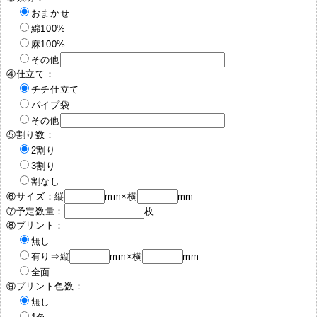
おまかせ
綿100%
麻100%
その他
④仕立て：
チチ仕立て
パイプ袋
その他
⑤割り数：
2割り
3割り
割なし
⑥サイズ：縦
mm×横
mm
⑦予定数量：
枚
⑧プリント：
無し
有り⇒縦
mm×横
mm
全面
⑨プリント色数：
無し