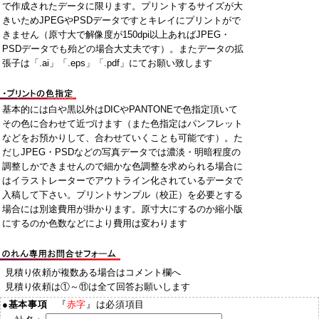
で作成されたデータに限ります。プリントするサイズが大
きいためJPEGやPSDデータですとキレイにプリントがで
きません（原寸大で解像度が150dpi以上あればJPEG・
PSDデータでも殆どの場合大丈夫です）。またデータの拡
張子は「.ai」「.eps」「.pdf」にてお願い致します
基本的には白や黒以外はDICやPANTONEで色指定頂いて
その色に合わせて近づけます（また色指定はパンフレット
などをお預かりして、合わせていくことも可能です）。た
だしJPEG・PSDなどの写真データでは濃淡・明暗程度の
調整しかできませんので細かな色調整を求められる場合に
はイラストレーターでアウトライン化されているデータで
入稿して下さい。プリントサンプル（校正）を必要とする
場合には別途費用が掛かります。原寸大にするのか縮小版
にするのか色数などにより費用は変わります
見積り依頼が複数ある場合はコメント欄へ
見積り依頼は①～⑪は全て回答お願いします
●
基本事項
『
赤字
』は必須項目