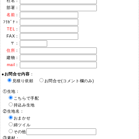
社名：
部署：
名前
：
ﾌﾘｶﾞﾅ：
TEL
：
FAX：
〒：
住所
：
建物：
mail
：
●
お問合せ内容
：
見積り依頼
お問合せ(コメント欄のみ)
①生地：
こちらで手配
持込み生地
②生地名：
おまかせ
綿ツイル
その他
③素材：