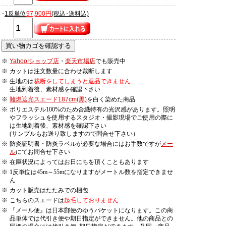
･
1反単位
97,900円
(税込･送料込)
※
Yahoo!ショップ店
・
楽天市場店
でも販売中
※
カットは注文数量に合わせ裁断します
※
生地のは
裁断をしてしまうと返品できません
生地到着後、素材感を確認下さい
※
難燃遮光スエード187cm(黒)
を白く染めた商品
※
ポリエステル100%のため合繊特有の光沢感があります。照明
やフラッシュを使用するスタジオ・撮影現場でご使用の際に
は生地到着後、素材感を確認下さい
(サンプルもお送り致しますので問合せ下さい）
※
防炎証明書・防炎ラベルが必要な場合にはお手数ですが
メー
ル
にてお問合せ下さい
※
在庫状況によってはお日にちを頂くこともあります
※
1反単位は45m～55mになりますがメートル数を指定できませ
ん
※
カット販売はたたみでの梱包
※
こちらのスエードは
起毛しておりません
※
『メール便』は日本郵便のゆうパケットになります。この商
品単体では代引き便や期日指定ができません。他の商品との