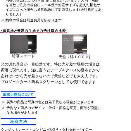
同梱の場合には代引き便･期日指定ができます。又同一商品
を複数ご注文の場合にメール便の対応サイズを超えた梱包サ
イズになった場合も通常配送にて対応致します(送料負担はあ
りません）
※
離島の場合は別途費用が掛かります
暗幕スエード
天竺（綿１００％)
光の漏れ具合が一目瞭然です。特に光が差す場所の場合は
顕著に現れます。逆に言うとテーブルクロスの腰布とかで
あれば中から光が差さないので天竺などでも大丈夫です。
プロジェクターの簡易スクリーンとしても使用できます
※
実際の商品と写真の色とは若干異なる場合がございます
※
予告なく商品のデザイン・仕様・価格を変更、商品が廃盤に
なる場合があります
クレジットカード・コンビニ･代引き・銀行振込･ペイジー