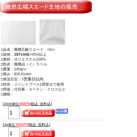
□品名：難燃広幅スエード <白>
□規格：
187cm
幅×45m以上
□素材：ポリエステル100%
□防炎：難燃品（イ）ラベル
□重量：240g/㎡
□厚み：約0.41mm
3営業日以内
□発送目安：
□特長：イベントブース1間単位で使用
□用途：仕切幕・カーテン・クロスなど
□価格：
･
10cm単位
968円
(税込･送料込)
･
1m単位
3960円
(税込･送料込)