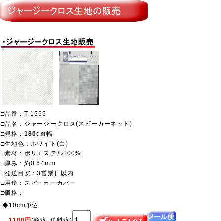
□品番：T-1555
□品名：ジャージークロス(スピーカーネット)
□規格：
180cm
幅
□生地色：ホワイト(白)
□素材：ポリエステル100%
□厚み：約0.64mm
□発送目安：3営業日以内
□用途：スピーカーカバー
□価格：
◆
10cm単位
1100円
(税込､送料込)