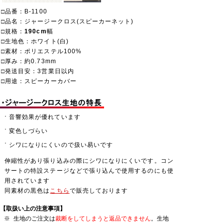
□品番：B-1100
□品名：ジャージークロス(スピーカーネット)
□規格：
190cm
幅
□生地色：ホワイト(白)
□素材：ポリエステル100%
□厚み：約0.73mm
□発送目安：3営業日以内
□用途：スピーカーカバー
･
音響効果が優れています
･
変色しづらい
･
シワになりにくいので扱い易いです
伸縮性があり張り込みの際にシワになりにくいです。コン
サートの特設ステージなどで張り込んで使用するのにも使
用されています
同素材の黒色は
こちら
で販売しております
【取扱い上の注意事項】
※
生地のご注文は
裁断をしてしまうと返品できません
。生地