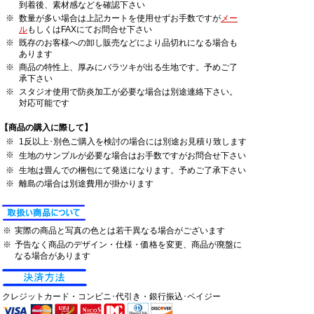
到着後、素材感などを確認下さい
※
数量が多い場合は上記カートを使用せずお手数ですが
メー
ル
もしくはFAXにてお問合せ下さい
※
既存のお客様への卸し販売などにより品切れになる場合も
あります
※
商品の特性上、厚みにバラツキが出る生地です。予めご了
承下さい
※
スタジオ使用で防炎加工が必要な場合は別途連絡下さい。
対応可能です
【商品の購入に際して】
※
1反以上･別色ご購入を検討の場合には別途お見積り致します
※
生地のサンプルが必要な場合はお手数ですがお問合せ下さい
※
生地は畳んでの梱包にて発送になります。予めご了承下さい
※
離島の場合は別途費用が掛かります
※
実際の商品と写真の色とは若干異なる場合がございます
※
予告なく商品のデザイン・仕様・価格を変更、商品が廃盤に
なる場合があります
クレジットカード・コンビニ･代引き・銀行振込･ペイジー