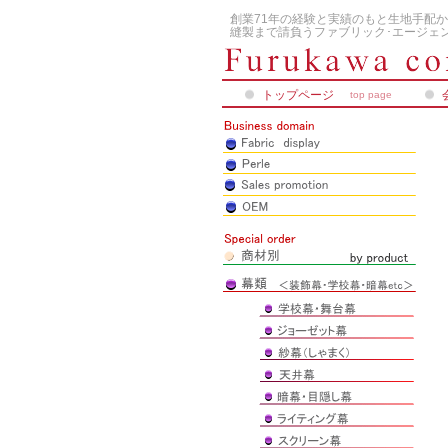
創業71年の経験と実績のもと生地手配か
縫製まで請負うファブリック･エージェン
トップページ
top page