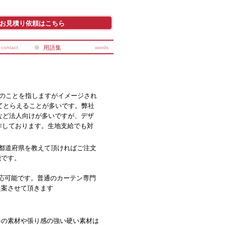
お見積り依頼はこちら
用語集
contact
words
のことを指しますがイメージされ
してとらえることが多いです。弊社
など法人向けが多いですが、デザ
作しております。生地支給でも対
る都道府県を教えて頂ければご注文
能です。
応可能です。普通のカーテン専門
提案させて頂きます
手の素材や張り感の強い硬い素材は