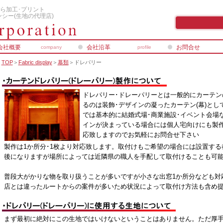
ら加工･プリント
シー(生地の代理店)
会社概要
会社沿革
お問合せ
company
profile
TOP
＞
Fabric display
＞
幕類
＞ドレパリー
ドレパリー･ドレーパリーとは一般的にカーテン
るのは装飾･デザインの凝ったカーテン(幕)と
では基本的に結婚式場･商業施設･イベント会場
インが決まっている場合には個人宅向けにも製
応致しますのでお気軽にお問合せ下さい
製作は1か所分･1枚より対応致します。取付けもご希望の場合には設置す
後になりますが場所によっては近隣県の職人を手配して取付けることも可
普段大がかりな物を取り扱うことが多いですが小さな出窓1か所分なども対
店とは違ったルートからの案件が多いため状況によって取付け方法も含め
まず最初に絶対にこの生地ではいけないということはありません。ただ厚