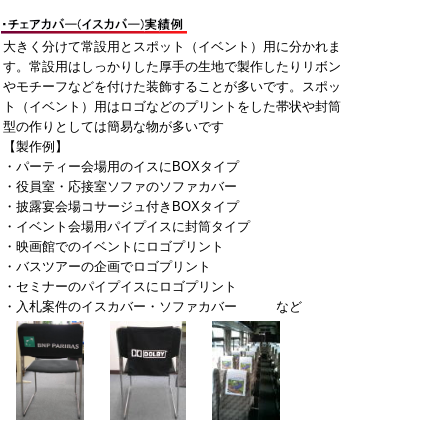
大きく分けて常設用とスポット（イベント）用に分かれま
す。常設用はしっかりした厚手の生地で製作したりリボン
やモチーフなどを付けた装飾することが多いです。スポッ
ト（イベント）用はロゴなどのプリントをした帯状や封筒
型の作りとしては簡易な物が多いです
【製作例】
・パーティー会場用のイスにBOXタイプ
・役員室・応接室ソファのソファカバー
・披露宴会場コサージュ付きBOXタイプ
・イベント会場用パイプイスに封筒タイプ
・映画館でのイベントにロゴプリント
・バスツアーの企画でロゴプリント
・セミナーのパイプイスにロゴプリント
・入札案件のイスカバー・ソファカバー など