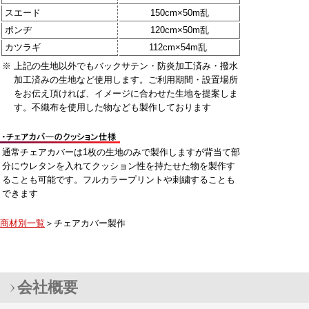
スエード
150cm×50m乱
ポンヂ
120cm×50m乱
カツラギ
112cm×54m乱
※
上記の生地以外でもバックサテン・防炎加工済み・撥水
加工済みの生地など使用します。ご利用期間・設置場所
をお伝え頂ければ、イメージに合わせた生地を提案しま
す。不織布を使用した物なども製作しております
通常チェアカバーは1枚の生地のみで製作しますが背当て部
分にウレタンを入れてクッション性を持たせた物を製作す
ることも可能です。フルカラープリントや刺繍することも
できます
商材別一覧
＞チェアカバー製作
会社概要