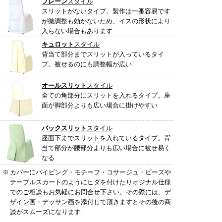
プレーン
スタイル
スリットがないタイプ。製作は一番容易です
が微調整も効かないため、イスの形状により
入らない場合もあります
キュロット
スタイル
背当て部分までスリットが入っているタイ
プ。被せるのにも調整幅が広い
オールスリット
スタイル
全ての角部分にスリットを入れるタイプ。座
面が脚部分よりも広い場合に掛けやすい
バックスリット
スタイル
座面下までスリットを入れているタイプ。背
当て部分が腰部分よりも広い場合に被せ易く
なる
※
カバーにパイピング・モチーフ・コサージュ・ビーズや
テーブルスカートのようにヒダを付けたりオジナル仕様
でのご相談もお気軽にお問合せ下さい。その際には、デ
ザイン画・デッサン画を添付して頂きますとその後の商
談がスムーズになります