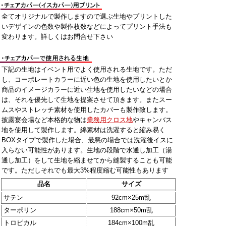
全てオリジナルで製作しますので選ぶ生地やプリントした
いデザインの色数や製作枚数などによってプリント手法も
変わります。詳しくはお問合せ下さい
下記の生地はイベント用でよく使用される生地です。ただ
し、コーポレートカラーに近い色の生地を使用したいとか
商品のイメージカラーに近い生地を使用したいなどの場合
は、それを優先して生地を提案させて頂きます。またスー
ムスやストレッチ素材を使用したカバーも製作致します。
披露宴会場など本格的な物は
業務用クロス地
やキャンバス
地を使用して製作します。綿素材は洗濯すると縮み易く
BOXタイプで製作した場合、最悪の場合では洗濯後イスに
入らない可能性があります。生地の段階で水通し加工（湯
通し加工）をして生地を縮ませてから縫製することも可能
です。ただしそれでも最大3%程度縮む可能性もあります
品名
サイズ
サテン
92cm×25m乱
ターポリン
188cm×50m乱
トロピカル
184cm×100m乱