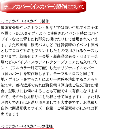
披露宴会場やレストラン・船などでは白い生地でイス全体
を覆う（BOXタイプ）ように使用されイベント時にはパイ
プイスなどに背もたれ部分に掛けたりして使用されていま
す。また映画館・観光バスなどでは貸切時のイベント演出
としてロゴや社名をプリントしたもの使用されるケースも
あります。就職セミナー会場・新商品発表会・セミナー会
場などのパイプイスやディレクターズチェアに名入れプリ
ント（フルカラー対応可能）したオリジナルイスカバー
（背カバー）を製作致します。テーブルクロスと同じ生
地・プリントをすることにより一体感を演出することも可
能です。都内近郊であれば御見積り算出後ご注文頂けた場
合、型取りにお伺いすることも可能です（有償になります
ので、その分お見積りにも記載させて頂きます）。また1脚
お借りできればお送り頂きましても大丈夫です。お見積り
自体は商品形状とサイズ・数量・ご希望素材がわかれば算
出できます