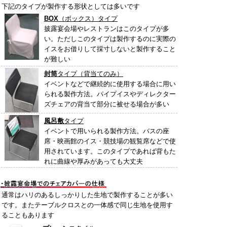
下記のタイプが製作する形状としては多いです
BOX
（ボックス）タイプ
披露宴会場やレストランはこのタイプが多
い。ただしこのタイプは製作するのに実際の
イスをお借りして採寸しないと製作すること
が難しい
封筒
タイプ（背当てのみ）
イベントなどで継続的に使用する場合に用い
られる製作方法。パイプイスやディレクター
ズチェアの背当て部分に被せる場合が多い
風呂敷
タイプ
イベントで用いられる製作方法。バスの座
席・映画館のイス・競技場の観覧席などで使
用されています。このタイプであれば背もた
れに曲線や厚みがあっても大丈夫
通常はハリのあるしっかりした生地で製作することが多い
です。またテーブルクロスとの一体感で同じ生地を使用す
ることもあります