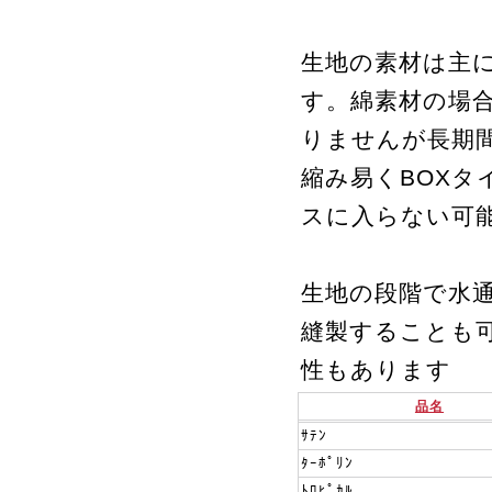
生地の素材は主
す。綿素材の場
りませんが長期
縮み易くBOX
スに入らない可
生地の段階で水通
縫製することも
性もあります
品名
ｻﾃﾝ
ﾀｰﾎﾟﾘﾝ
ﾄﾛﾋﾟｶﾙ