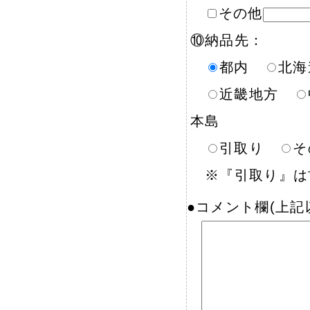
その他
⑩納品先：
都内
北
近畿地方
本島
引取り
そ
※『引取り』は古
●コメント欄(上記