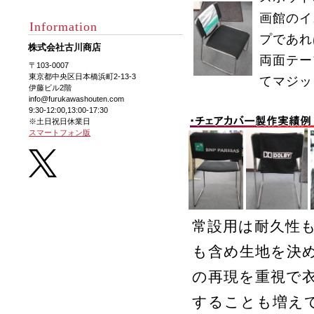
画館のイ
Information
プであれ
株式会社古川商店
両面テー
〒103-0007
東京都中央区日本橋浜町2-13-3
てマジッ
伊藤ビル2階
info@furukawashouten.com
9:30-12:00,13:00-17:30
※土日祝日休業日
スマートフォン版
常設用は耐久性
も含め生地を決
の再現を重視で
することも増え