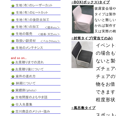
○BOX(ボックス)タイプ
披露宴会場や
タイプは製
ないと難し
かれば製作
又は実際の
○封筒タイプ(背当てのみ)
イベント
の場合も
ないと製
ズチェア
チェアの
物をお借
できます
程度形状
○風呂敷タイプ
スポット