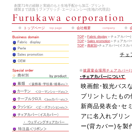
創業71年の経験と実績のもと生地手配から加工･プリント
縫製まで請負うファブリック･エージェンシー(生地の代理店)
トップページ
会社概要
top page
company
TOP
＞
Fabric display
＞チェアカバー(
TOP
＞
Sales promotion
＞チェアカバー
TOP
＞
商材別
>チェアカバー(イスカバ
チェ
※
披露宴会場用チェアカバー(
映画館･観光バス
プリントしたもの
新商品発表会･セ
アに名入れプリン
ー(背カバー)を製