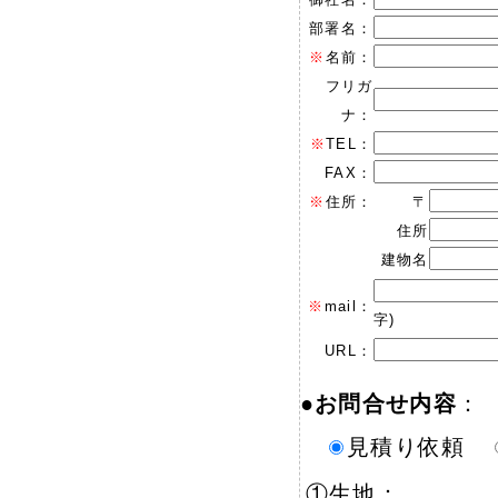
部署名：
※
名前：
フリガ
ナ：
※
TEL：
FAX：
※
住所：
〒
住所
建物名
※
mail：
字)
URL：
●
お問合せ内容
：
見積り依頼
①生地：