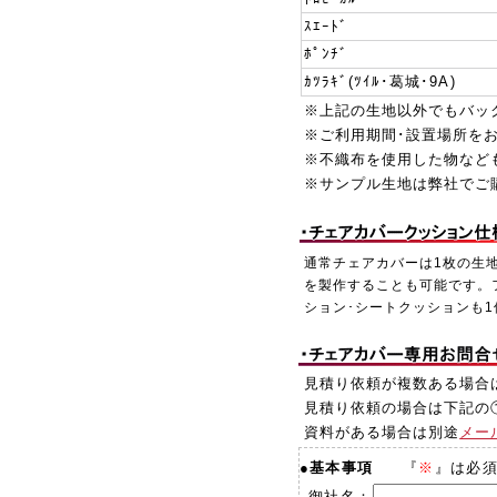
ｽｴｰﾄﾞ
ﾎﾟﾝﾁﾞ
ｶﾂﾗｷﾞ(ﾂｲﾙ･葛城･9A)
※上記の生地以外でもバッ
※ご利用期間･設置場所を
※不織布を使用した物など
※サンプル生地は弊社でご
通常チェアカバーは1枚の生
を製作することも可能です。
ション･シートクッションも
見積り依頼が複数ある場合
見積り依頼の場合は下記の
資料がある場合は別途
メー
●
基本事項
『
※
』は必
御社名：