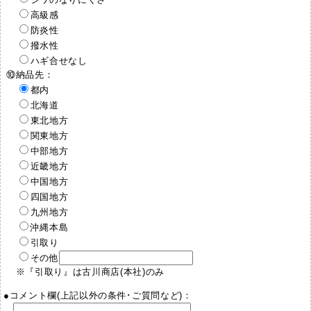
高級感
防炎性
撥水性
ハギ合せなし
⑩納品先：
都内
北海道
東北地方
関東地方
中部地方
近畿地方
中国地方
四国地方
九州地方
沖縄本島
引取り
その他
※『引取り』は古川商店(本社)のみ
●コメント欄(上記以外の条件･ご質問など)：