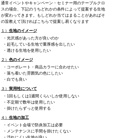
通常イベントやキャンペーン・セミナー用のテーブルクロ
スの場合、下記のうちどれかの条件によって提案する生地
が変わってきます。もしどれか当てはまることがあればそ
の旨教えて頂ければこちらで提案し易くなります
１）
生地のイメージ
・光沢感があった方が良いのか
・起毛している生地で重厚感を出したい
・透ける生地を使用したい
２）
色のイメージ
・コーポレート・商品カラーに合わせたい
・落ち着いた雰囲気の色にしたい
・白でも良い
３）
実用性について
・1回もしくは1週間くらいしか使用しない
・不定期で数年は使用したい
・掛けたらずっと使用する
４）
生地の加工
・イベント会場で防炎加工は必要
・メンテナンスに手間を掛けたくない
・汚れにくい生地が良い