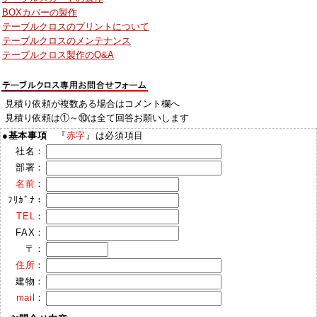
BOXカバーの製作
テーブルクロスのプリントについて
テーブルクロスのメンテナンス
テーブルクロス製作のQ&A
見積り依頼が複数ある場合はコメント欄へ
見積り依頼は①～⑩は全て回答お願いします
●
基本事項
『
赤字
』は必須項目
社名：
部署：
名前
：
ﾌﾘｶﾞﾅ：
TEL
：
FAX：
〒：
住所
：
建物：
mail
：