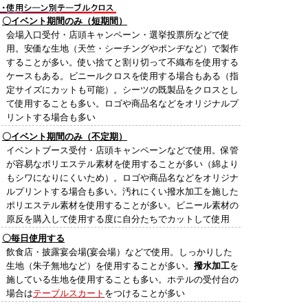
〇イベント期間のみ（短期間）
会場入口受付・店頭キャンペーン・選挙投票所などで使
用。安価な生地（天竺・シーチングやポンヂなど）で製作
することが多い。使い捨てと割り切って不織布を使用する
ケースもある。ビニールクロスを使用する場合もある（指
定サイズにカットも可能）。シーツの既製品をクロスとし
て使用することも多い。ロゴや商品名などをオリジナルプ
リントする場合も多い
〇イベント期間のみ（不定期）
イベントブース受付・店頭キャンペーンなどで使用。保管
が容易なポリエステル素材を使用することが多い（綿より
もシワになりにくいため）。ロゴや商品名などをオリジナ
ルプリントする場合も多い。汚れにくい撥水加工を施した
ポリエステル素材を使用することが多い。ビニール素材の
原反を購入して使用する度に自分たちでカットして使用
〇毎日使用する
飲食店・披露宴会場(宴会場）などで使用。しっかりした
生地（朱子無地など）を使用することが多い。
撥水加工
を
施している生地を使用することも多い。ホテルの受付台の
場合は
テーブルスカート
をつけることが多い