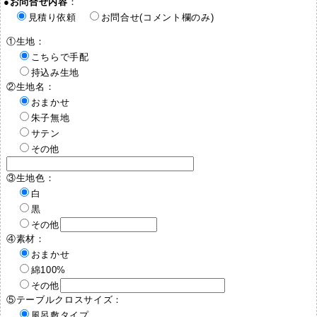
●
お問合せ内容
：
見積り依頼
お問合せ(コメント欄のみ)
①生地：
こちらで手配
持込み生地
②生地名：
おまかせ
朱子無地
サテン
その他
③生地色：
白
黒
その他
④素材：
おまかせ
綿100%
その他
⑤テーブルクロスサイズ：
風呂敷タイプ