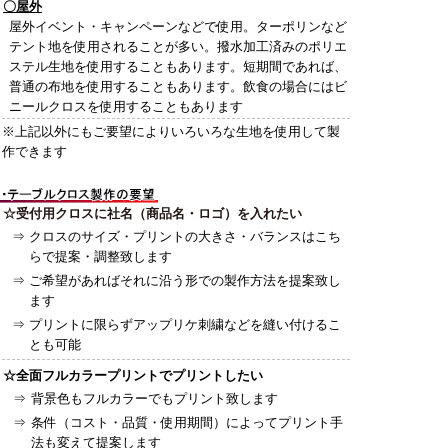
〇屋外
屋外イベント・キャンペーンなどで使用。ターポリンなど
テント地を使用されることが多い。撥水加工済みのポリエ
ステル生地を使用することもあります。短期間であれば、
普通の布地を使用することもあります。飲食の場合にはビ
ニールクロスを使用することもあります
※上記以外にもご要望によりいろいろな生地を使用して製
作できます
☆受付用クロスに社名（商品名・ロゴ）を入れたい
⇒
クロスのサイズ・プリントの大きさ・バランスはこち
らで提案・調整致します
⇒
ご希望があればそれに沿う形での製作方法を提案致し
ます
⇒
プリントに限らずアップリケ刺繍などを縫い付けるこ
とも可能
☆全面フルカラープリントでプリントしたい
⇒
背景色もフルカラーでもプリント致します
⇒
条件（コスト・品質・使用期間）によってプリント手
法も変えて提案します