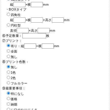
縦
×横
mm
・BOXタイプ
四角柱
縦
×横
×高さ
mm
円柱型
直径
×高さ
mm
⑥予定数量：
枚
⑦プリント：
有り：縦
×横
mm
全面
無し
⑧プリント色数：
無し
1色
2色
フルカラー
⑨最重要事項：
特になし
価格
納期
シワのなりにくさ