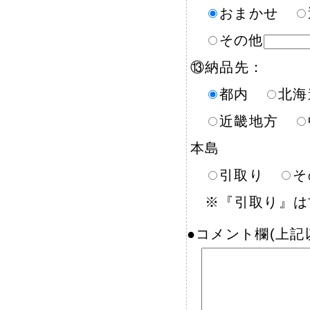
おまかせ
その他
⑬納品先：
都内
北
近畿地方
本島
引取り
そ
※『引取り』は古
●コメント欄(上記