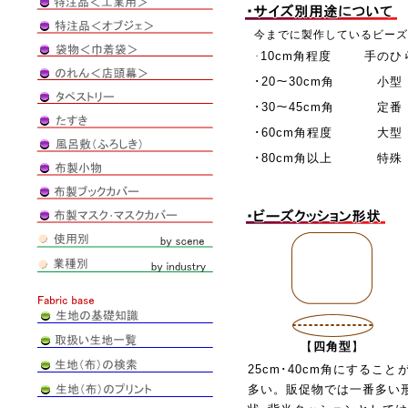
今までに製作しているビー
10cm角程度
手のひ
･
･20～30cm角
小型
･30～45cm角
定番
･60cm角程度
大型
･80cm角以上
特殊
【
四角型
】
25cm･40cm角にすること
多い。販促物では一番多い