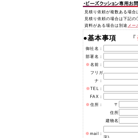
見積り依頼が複数ある場合
見積り依頼の場合は下記の
資料がある場合は別途
メー
●
基本事項
『
御社名：
部署名：
※
名前：
フリガ
ナ：
※
TEL：
FAX：
※
住所：
〒
住所
建物名
※
mail：
字)