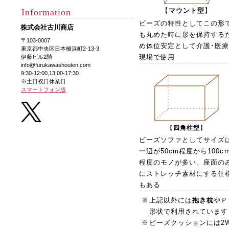
【
マウント型
】
Information
ビーズの特性としてこの形
株式会社古川商店
も丸めた時に形を保持する
〒103-0007
め体位安定として介護･医
東京都中央区日本橋浜町2-13-3
現場で使用
伊藤ビル2階
info@furukawashouten.com
9:30-12:00,13:00-17:30
※土日祝日休業日
スマートフォン版
【
四角柱型
】
ビーズソファとしてサイズ
一辺が50cm程度から100c
程度のモノが多い。座面の
にストレッチ素材にする仕
もある
※
上記以外には
抱き枕
やＰ
形状で利用されています
※
ビーズクッションには2