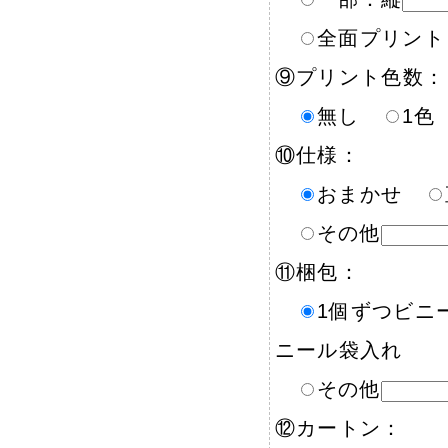
全面プリント
⑨プリント色数：
無し
1
⑩仕様：
おまかせ
その他
⑪梱包：
1個ずつビ
ニール袋入れ
その他
⑫カートン：