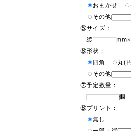
おまかせ
その他
⑤サイズ：
縦
mm
⑥形状：
四角
丸(
その他
⑦予定数量：
個
⑧プリント：
無し
一部：縦