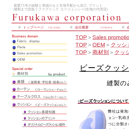
創業71年の経験と実績のもと生地手配から加工･プリント
縫製まで請負うファブリック･エージェンシー(生地の代理店)
トップページ
会社概要
top page
company
TOP
＞
Sales promoti
TOP
＞
OEM
＞
クッシ
TOP
＞
商材別
＞
クッ
ビーズクッシ
縫製の
弊社は発泡
ョン･乳幼
つに分類さ