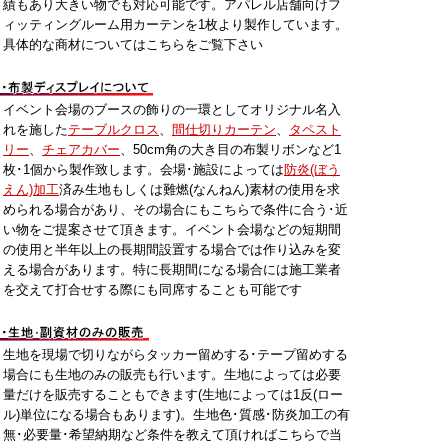
績もあり大きい物でも対応可能です。アパレル店舗向けフ
ィッティングルーム用カーテンを1枚より製作しています。
具体的な商材についてはこちらをご覧下さい
イベント会場のブースの飾りの一環としてオリジナル名入
れを施した
テーブルクロス
、
間仕切りカーテン
、
タペスト
リー
、
チェアカバー
、50cm角の大き目の布製リボンなど1
枚･1個から製作致します。会場･施設によっては
防炎(ぼう
えん)加工
済み生地もしくは難燃(なんねん)素材の使用を求
められる場合があり、その場合にもこちらで条件に合う･近
い物をご提案させて頂きます。イベント会場などの短期間
の使用と半年以上の長期間設置する場合では作り込みを変
える場合があります。特に長期間になる場合には施工業者
を交えて打合せする際にも同席することも可能です
生地を現場で切りながらタッカー留めする･テープ留めする
場合にも生地のみの販売も行います。生地によっては必要
量だけを販売することもできます(生地によっては1反(ロー
ル)単位になる場合もあります)。生地色･質感･防炎加工の有
無･必要量･希望納期など条件を教えて頂ければこちらで当