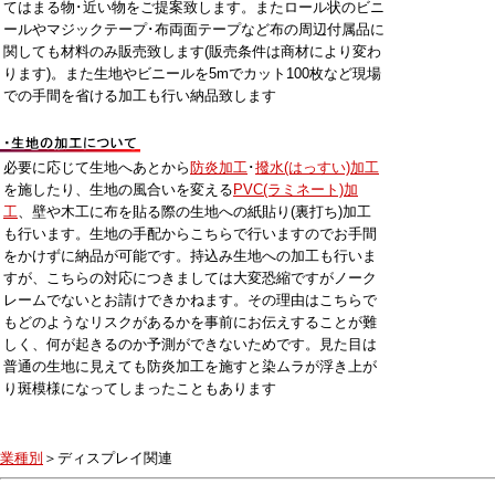
てはまる物･近い物をご提案致します。またロール状のビニ
ールやマジックテープ･布両面テープなど布の周辺付属品に
関しても材料のみ販売致します(販売条件は商材により変わ
ります)。また生地やビニールを5mでカット100枚など現場
での手間を省ける加工も行い納品致します
必要に応じて生地へあとから
防炎加工
･
撥水(はっすい)加工
を施したり、生地の風合いを変える
PVC(ラミネート)加
工
、壁や木工に布を貼る際の生地への紙貼り(裏打ち)加工
も行います。生地の手配からこちらで行いますのでお手間
をかけずに納品が可能です。持込み生地への加工も行いま
すが、こちらの対応につきましては大変恐縮ですがノーク
レームでないとお請けできかねます。その理由はこちらで
もどのようなリスクがあるかを事前にお伝えすることが難
しく、何が起きるのか予測ができないためです。見た目は
普通の生地に見えても防炎加工を施すと染ムラが浮き上が
り斑模様になってしまったこともあります
業種別
＞ディスプレイ関連