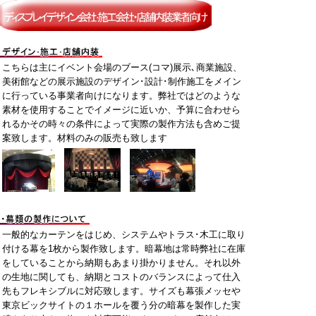
こちらは主にイベント会場のブース(コマ)展示､商業施設、
美術館などの展示施設のデザイン･設計･制作施工をメイン
に行っている事業者向けになります。弊社ではどのような
素材を使用することでイメージに近いか、予算に合わせら
れるかその時々の条件によって実際の製作方法も含めご提
案致します。材料のみの販売も致します
一般的なカーテンをはじめ、システムやトラス･木工に取り
付ける幕を1枚から製作致します。暗幕地は常時弊社に在庫
をしていることから納期もあまり掛かりません。それ以外
の生地に関しても、納期とコストのバランスによって仕入
先もフレキシブルに対応致します。サイズも幕張メッセや
東京ビックサイトの１ホールを覆う分の暗幕を製作した実