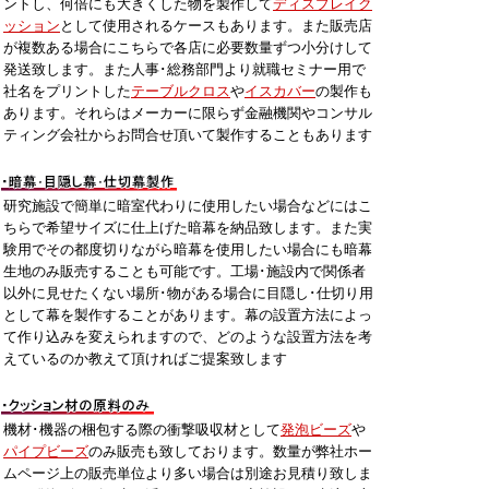
ントし、何倍にも大きくした物を製作して
ディスプレイク
ッション
として使用されるケースもあります。また販売店
が複数ある場合にこちらで各店に必要数量ずつ小分けして
発送致します。また人事･総務部門より就職セミナー用で
社名をプリントした
テーブルクロス
や
イスカバー
の製作も
あります。それらはメーカーに限らず金融機関やコンサル
ティング会社からお問合せ頂いて製作することもあります
研究施設で簡単に暗室代わりに使用したい場合などにはこ
ちらで希望サイズに仕上げた暗幕を納品致します。また実
験用でその都度切りながら暗幕を使用したい場合にも暗幕
生地のみ販売することも可能です。工場･施設内で関係者
以外に見せたくない場所･物がある場合に目隠し･仕切り用
として幕を製作することがあります。幕の設置方法によっ
て作り込みを変えられますので、どのような設置方法を考
えているのか教えて頂ければご提案致します
機材･機器の梱包する際の衝撃吸収材として
発泡ビーズ
や
パイプビーズ
のみ販売も致しております。数量が弊社ホー
ムページ上の販売単位より多い場合は別途お見積り致しま