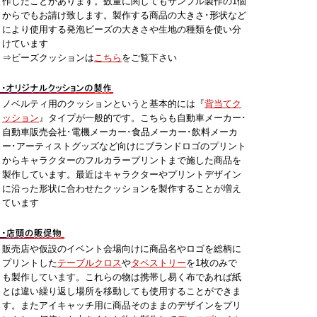
作したことがあります。数量に関してもサンプル製作の1個
からでもお請け致します。製作する商品の大きさ･形状など
により使用する発泡ビーズの大きさや生地の種類を使い分
けています
⇒ビーズクッションは
こちら
をご覧下さい
ノベルティ用のクッションというと基本的には『
背当てク
ッション
』タイプが一般的です。こちらも自動車メーカー･
自動車販売会社･電機メーカー･食品メーカー･飲料メーカ
ー･アーティストグッズなど向けにブランドロゴのプリント
からキャラクターのフルカラープリントまで施した商品を
製作しています。最近はキャラクターやプリントデザイン
に沿った形状に合わせたクッションを製作することが増え
ています
販売店や仮設のイベント会場向けに商品名やロゴを総柄に
プリントした
テーブルクロス
や
タペストリー
を1枚のみで
も製作しています。これらの物は携帯し易く布であれば紙
とは違い繰り返し場所を移動しても使用することができま
す。またアイキャッチ用に商品そのままのデザインをプリ