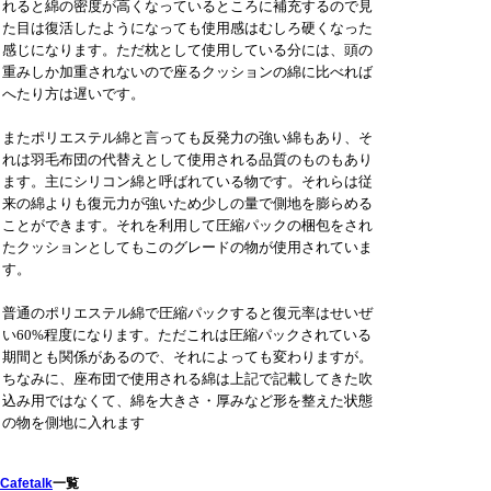
れると綿の密度が高くなっているところに補充するので見
た目は復活したようになっても使用感はむしろ硬くなった
感じになります。ただ枕として使用している分には、頭の
重みしか加重されないので座るクッションの綿に比べれば
へたり方は遅いです。
またポリエステル綿と言っても反発力の強い綿もあり、そ
れは羽毛布団の代替えとして使用される品質のものもあり
ます。主にシリコン綿と呼ばれている物です。それらは従
来の綿よりも復元力が強いため少しの量で側地を膨らめる
ことができます。それを利用して圧縮パックの梱包をされ
たクッションとしてもこのグレードの物が使用されていま
す。
普通のポリエステル綿で圧縮パックすると復元率はせいぜ
い60%程度になります。ただこれは圧縮パックされている
期間とも関係があるので、それによっても変わりますが。
ちなみに、座布団で使用される綿は上記で記載してきた吹
込み用ではなくて、綿を大きさ・厚みなど形を整えた状態
の物を側地に入れます
Cafetalk
一覧