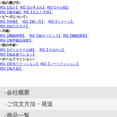
<
枕の選び方
>
#01【高さ】
#02【お手入れ】
#03【その他】
#04【番外編】
#05【大人と子供】
<
ビーズについて
>
#01【特徴】
#02【使い方】
#03【イメージ】
#04【粒の大きさ】
<
不眠
>
#01【睡眠時間】
#02【体のバランス】
#03【睡眠環境】
#04【無呼吸症候群】
<
枕の中材
>
#01【ポリエステル綿】
#02【そばがら】
#03【低反発ウレタン】
<
ホームファッション
>
#01【背当てクッション】
#02【シートクッション】
#03【抱き枕】
会社概要
ご注文方法・発送
商品一覧