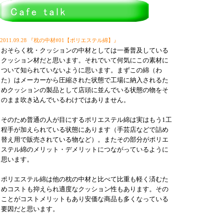
2011.09.28 『枕の中材#01【ポリエステル綿】』
おそらく枕・クッションの中材としては一番普及している
クッション材だと思います。それでいて何気にこの素材に
ついて知られていないように思います。まずこの綿（わ
た）はメーカーから圧縮された状態で工場に納入されるた
めクッションの製品として店頭に並んでいる状態の物をそ
のまま吹き込んでいるわけではありません。
そのため普通の人が目にするポリエステル綿は実はもう1工
程手が加えられている状態にあります（手芸店などで詰め
替え用で販売されている物など）。またその部分がポリエ
ステル綿のメリット・デメリットにつながっているように
思います。
ポリエステル綿は他の枕の中材と比べて比重も軽く済むた
めコストも抑えられ適度なクッション性もあります。その
ことがコストメリットもあり安価な商品も多くなっている
要因だと思います。