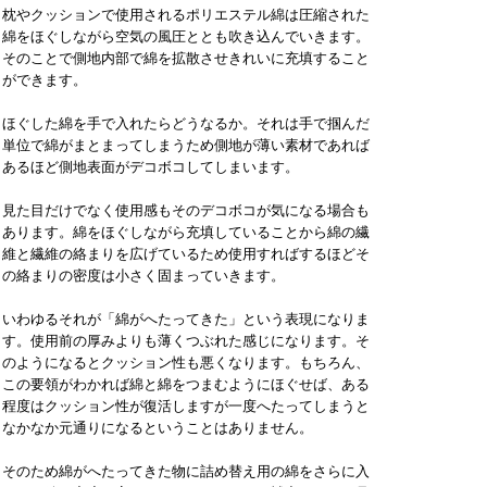
枕やクッションで使用されるポリエステル綿は圧縮された
綿をほぐしながら空気の風圧ととも吹き込んでいきます。
そのことで側地内部で綿を拡散させきれいに充填すること
ができます。
ほぐした綿を手で入れたらどうなるか。それは手で掴んだ
単位で綿がまとまってしまうため側地が薄い素材であれば
あるほど側地表面がデコボコしてしまいます。
見た目だけでなく使用感もそのデコボコが気になる場合も
あります。綿をほぐしながら充填していることから綿の繊
維と繊維の絡まりを広げているため使用すればするほどそ
の絡まりの密度は小さく固まっていきます。
いわゆるそれが「綿がへたってきた」という表現になりま
す。使用前の厚みよりも薄くつぶれた感じになります。そ
のようになるとクッション性も悪くなります。もちろん、
この要領がわかれば綿と綿をつまむようにほぐせば、ある
程度はクッション性が復活しますが一度へたってしまうと
なかなか元通りになるということはありません。
そのため綿がへたってきた物に詰め替え用の綿をさらに入