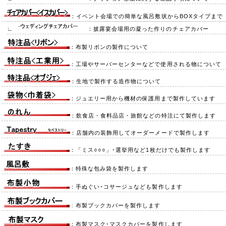
：イベント会場での簡単な風呂敷状からBOXタイプまで
∟
：披露宴会場用の凝った作りのチェアカバー
：布製リボンの製作について
：工場やサーバーセンターなどで使用される物について
：生地で製作する造作物について
：ジュエリー用から機材の保護用まで製作しています
：飲食店・食料品店・旅館などの特注にて製作します
：店舗内の装飾用してオーダーメードで製作します
：「ミス○○○」･選挙用など1枚だけでも製作します
：特殊な包み袋を製作します
：手ぬぐい･コサージュなども製作します
：
布製ブックカバーを製作します
：布製マスク･マスクカバーを製作します