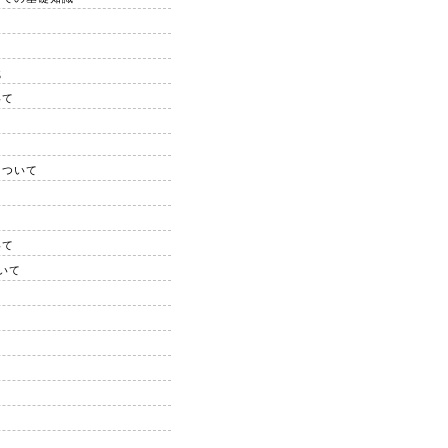
識
いて
について
いて
いて