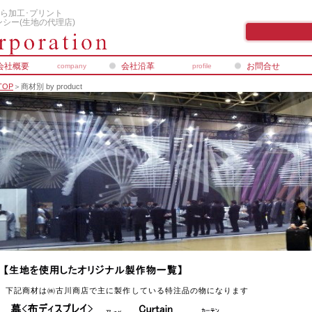
ら加工･プリント
シー(生地の代理店)
会社概要
会社沿革
お問合せ
company
profile
TOP
＞商材別 by product
下記商材は㈱古川商店で主に製作している特注品の物になります