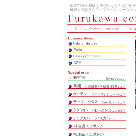
創業71年の経験と実績のもと生地手配か
縫製まで請負うファブリック･エージェン
トップページ
top page