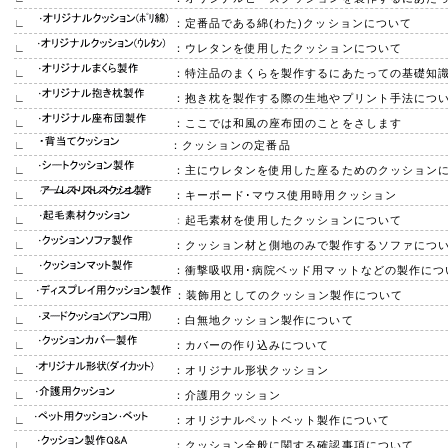
∟
：定番品である綿(わた)クッションについて
∟
：ウレタンを使用したクッションについて
∟
：特注品のまくらを製作するにあたっての基礎知
∟
：抱き枕を製作する際の生地やプリント手法につ
∟
：ここでは和風の座布団のことをさします
∟
：クッションの定番品
∟
：主にウレタンを使用した座るためのクッション
∟
：キーボード･マウス使用時用クッション
∟
：
起毛素材を使用したクッションについて
∟
：クッション材と側地のみで製作するソファにつ
∟
：衝撃吸収用･病院ベッド用マットなどの製作につ
∟
：装飾用としてのクッション製作について
∟
：白無地クッション製作について
∟
：カバーの作り込みについて
∟
：オリジナル形状クッション
∟
：介護用クッション
∟
：オリジナルペットベット製作について
∟
：クッション全般に関する確認事項について