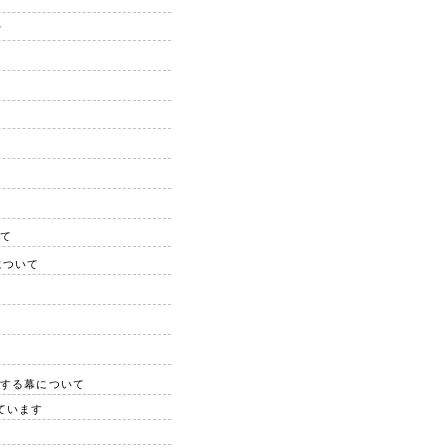
て
いて
について
用する幕について
ています