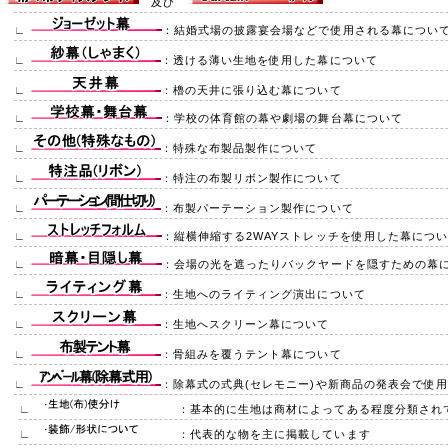
及び
∟
：結婚式場の披露宴会場などで使用される幕につい
∟
：透ける薄い生地を使用した幕について
∟
：櫓の天井に張り込む幕について
∟
：学校の体育館の幕や劇場の舞台幕について
∟
：特殊な布製品製作について
∟
：特注の布製リボン製作について
∟
：布製パーテーション製作について
∟
：縦横伸縮する2WAYストレッチを使用した幕につ
∟
：会場の光を遮ったりバックヤードを隠すための幕
∟
：生地へのライティング演出について
∟
：生地へスクリーン幕について
∟
：骨組みを覆うテント幕について
∟
：除幕式の式典(セレモニー)や新商品の発表会で使
∟
：基本的に生地は商材によってある程度分類され
∟
：代表的な物を主に掲載しています