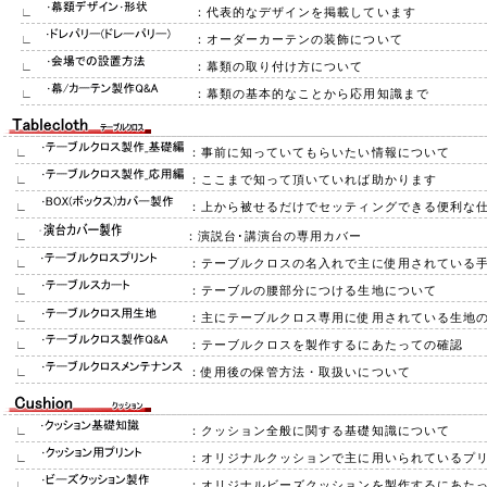
∟
：代表的なデザインを掲載しています
∟
：オーダーカーテンの装飾について
∟
：幕類の取り付け方について
∟
：幕類の基本的なことから応用知識まで
∟
：事前に知っていてもらいたい情報について
∟
：ここまで知って頂いていれば助かります
∟
：上から被せるだけでセッティングできる便利な
∟
：演説台･講演台の専用カバー
∟
：テーブルクロスの名入れで主に使用されている
∟
：テーブルの腰部分につける生地について
∟
：主にテーブルクロス専用に使用されている生地
∟
：テーブルクロスを製作するにあたっての確認
∟
：使用後の保管方法・取扱いについて
∟
：クッション全般に関する基礎知識について
∟
：オリジナルクッションで主に用いられているプ
∟
：オリジナルビーズクッションを製作するにあた