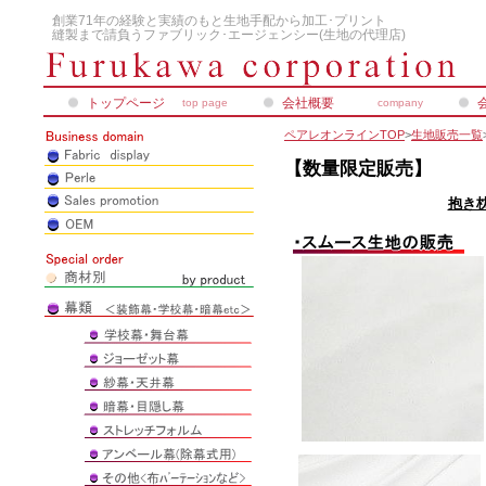
創業71年の経験と実績のもと生地手配から加工･プリント
縫製まで請負うファブリック･エージェンシー(生地の代理店)
トップページ
会社概要
top page
company
ペアレオンラインTOP
>
生地販売一覧
【数量限定販売】
抱き